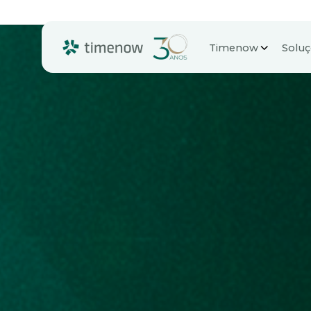
Timenow
Solu