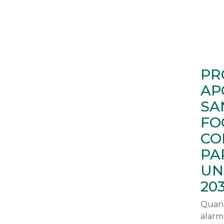
PR
AP
SA
FO
CO
PA
UN
20
Quand
alarm