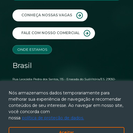
CONHEÇA NOSSAS VAGAS
FALE COM NOSSO COMERCIAL
ONDE ESTAMOS
Brasil
Rua Leocádia Pedra dos Santos, 115 - Enseada do SuáVitória/ES. 29050-
370 +55 27 3041-7170+55 (27) 99604-7100 (WhatsApp)
novosnegocios@timenow.com.br
Nós armazenamos dados temporariamente para
melhorar sua experiência de navegação e recomendar
conteúdos de seu interesse. Ao navegar em nosso site,
Estados Unidos
você concorda com
nossa
política de proteção de dados.
1155 Perimeter Center West Suite 1100 Atlanta, GA. 30338 +1 404 736-5086
commercial@timenowglobal.com
Aceitar