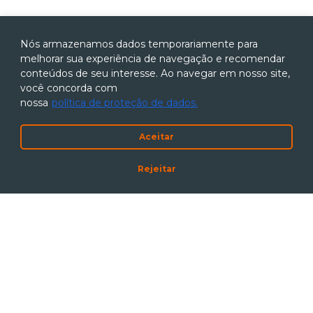
Nós armazenamos dados temporariamente para
melhorar sua experiência de navegação e recomendar
conteúdos de seu interesse. Ao navegar em nosso site,
você concorda com
nossa
política de proteção de dados.
Aceitar
Rejeitar
Código de Conduta
|
Política Anticorrupção
Política de Proteção de Dados
|
Canal de Denúncias