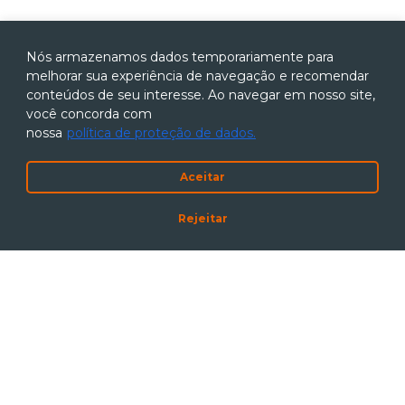
Nós armazenamos dados temporariamente para
melhorar sua experiência de navegação e recomendar
conteúdos de seu interesse. Ao navegar em nosso site,
você concorda com
nossa
política de proteção de dados.
Aceitar
Rejeitar
Código de Conduta
|
Política Anticorrupção
Política de Proteção de Dados
|
Canal de Denúncias