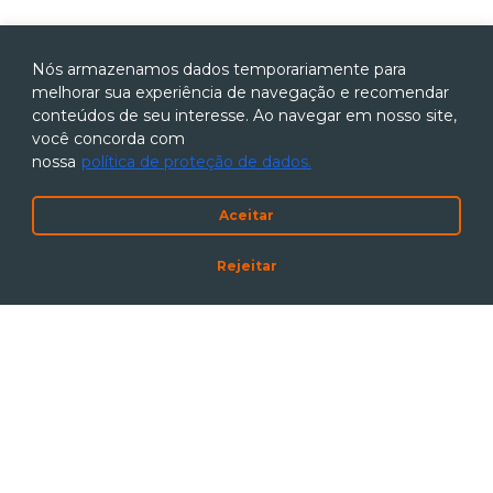
Nós armazenamos dados temporariamente para
melhorar sua experiência de navegação e recomendar
conteúdos de seu interesse. Ao navegar em nosso site,
você concorda com
nossa
política de proteção de dados.
Aceitar
Rejeitar
Código de Conduta
|
Política Anticorrupção
Política de Proteção de Dados
|
Canal de Denúncias