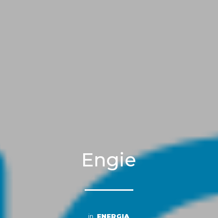
Engie
in
ENERGIA