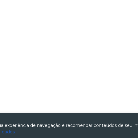
 experiência de navegação e recomendar conteúdos de seu in
e dados.