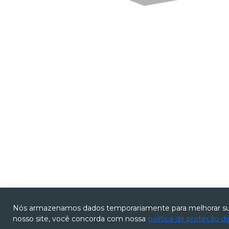
Nós armazenamos dados temporariamente para melhorar sua
nosso site, você concorda com nossa
política de proteção d