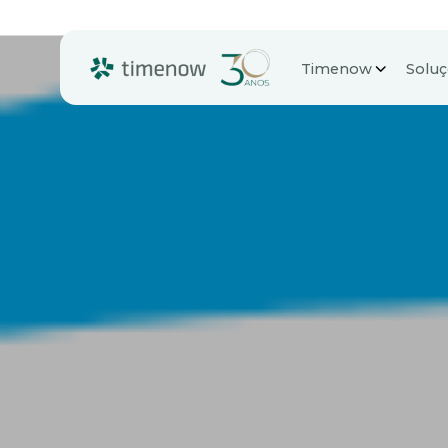
Timenow
Solu