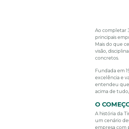
Ao completar 3
principais emp
Mais do que ce
visão, discipl
concretos.
Fundada em 19
excelência e v
entendeu que 
acima de tudo,
O COMEÇO
A história da 
um cenário des
empresa com p