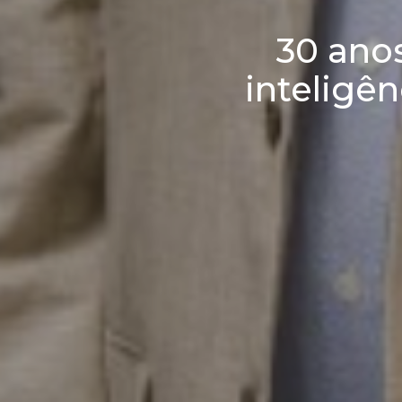
30 ano
inteligê