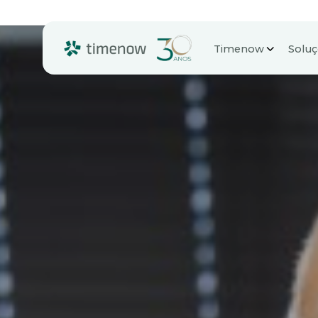
Timenow
Solu