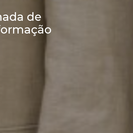
nada de
sformação