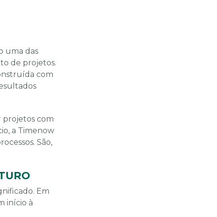
mo uma das
to de projetos.
construída com
resultados
 projetos com
ício, a Timenow
ocessos. São,
UTURO
gnificado. Em
 início à