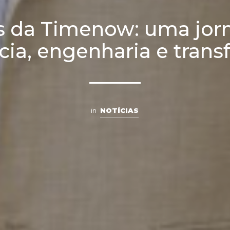
s da Timenow: uma jor
ncia, engenharia e tran
in
NOTÍCIAS