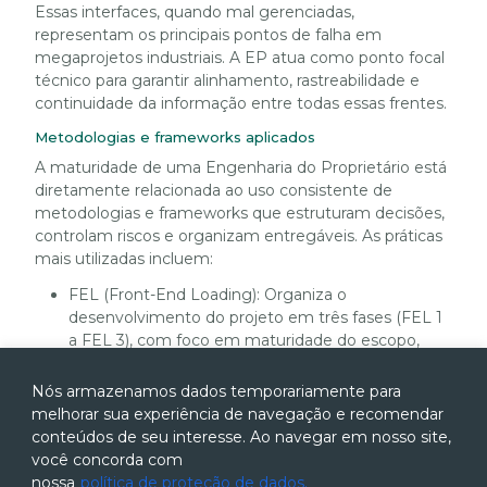
Essas interfaces, quando mal gerenciadas,
representam os principais pontos de falha em
megaprojetos industriais. A EP atua como ponto focal
técnico para garantir alinhamento, rastreabilidade e
continuidade da informação entre todas essas frentes.
Metodologias e frameworks aplicados
A maturidade de uma Engenharia do Proprietário está
diretamente relacionada ao uso consistente de
metodologias e frameworks que estruturam decisões,
controlam riscos e organizam entregáveis. As práticas
mais utilizadas incluem:
FEL (Front-End Loading): Organiza o
desenvolvimento do projeto em três fases (FEL 1
a FEL 3), com foco em maturidade do escopo,
decisões baseadas em premissas validadas e
redução de incertezas.
Nós armazenamos dados temporariamente para
AWP (Advanced Work Packaging): Organiza o
melhorar sua experiência de navegação e recomendar
projeto em pacotes de trabalho integrados com
conteúdos de seu interesse. Ao navegar em nosso site,
planejamento, engenharia, suprimentos e
você concorda com
construção, promovendo maior produtividade e
nossa
política de proteção de dados.