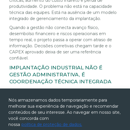
críticas, aumento do custo indireto e perda de
produtividade. O problema não está na capacidade
técnica das equipes. Está na ausência de um modelo
integrado de gerenciamento da implantação.
Quando a gestão não conecta avanço físico,
desembolso financeiro e riscos operacionais em
tempo real, o projeto passa a operar com atraso de
informação. Decisões corretivas chegam tarde e o
CAPEX aprovado deixa de ser uma referência
confiável.
IMPLANTAÇÃO INDUSTRIAL NÃO É
GESTÃO ADMINISTRATIVA, É
COORDENAÇÃO TÉCNICA INTEGRADA
A implantação de projetos industriais exige uma lógica
de gestão orientada pela engenharia em execução. O
Nós armazenamos dados temporariamente para
foco deixa de ser apenas o acompanhamento do
melhorar sua experiência de navegação e recomendar
cronograma e passa a ser a coordenação ativa das
conteúdos de seu interesse. Ao navegar em nosso site,
interfaces entre disciplinas.
você concorda com
Nesse contexto, o gerenciamento precisa atuar como
nossa
política de proteção de dados.
elemento estruturante da execução. A integração