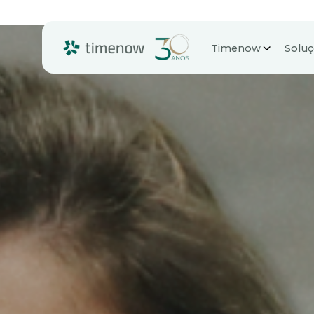
Timenow
Solu