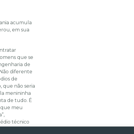
hania acumula
erou, em sua
ntratar
homens que se
engenharia de
Não diferente
ódios de
, que não seria
ela menininha
nta de tudo. É
o que meu
”,
édio técnico
dade, embora