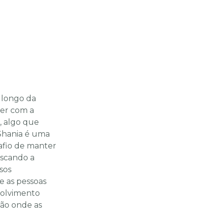
 longo da
ver com a
, algo que
 Shania é uma
afio de manter
uscando a
sos
e as pessoas
volvimento
ão onde as