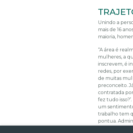
TRAJET
Unindo a perso
mais de 16 ano
maioria, homen
“A área é real
mulheres, a q
inscrevem, é i
redes, por exe
de muitas mulh
preconceito. J
contratada por
fez tudo isso?
um sentimento
trabalho tem qu
pontua. Admini
na área de pr