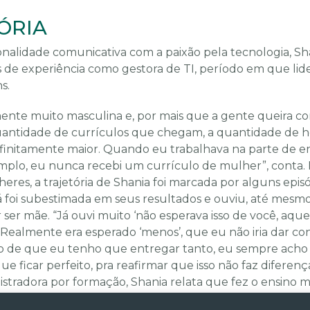
ÓRIA
nalidade comunicativa com a paixão pela tecnologia, S
s de experiência como gestora de TI, período em que lid
s.
mente muito masculina e, por mais que a gente queira co
uantidade de currículos que chegam, a quantidade de 
nfinitamente maior. Quando eu trabalhava na parte de 
mplo, eu nunca recebi um currículo de mulher”, conta. 
eres, a trajetória de Shania foi marcada por alguns epis
á foi subestimada em seus resultados e ouviu, até mesmo
 ser mãe. “Já ouvi muito ‘não esperava isso de você, aqu
’. Realmente era esperado ‘menos’, que eu não iria dar co
 de que eu tenho que entregar tanto, eu sempre ach
e ficar perfeito, pra reafirmar que isso não faz diferença
stradora por formação, Shania relata que fez o ensino m
ocessamento de dados, mas quando foi escolher a facul