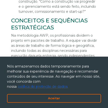
construção. “Como a construção vai progredir
e o gerenciamento está sendo feito, incluindo
turnover, comissionamento e start-up?”
CONCEITOS E SEQUÊNCIAS
ESTRATÉGICAS
Na metodologia AWP, os profissionais dividem o
projeto em pacotes de trabalho. A equipe vai dividir
as áreas de trabalho de forma lógica e geográfica,
incluindo todas as disciplinas necessárias para
execução daquela entrega, sendo independentes
entre si.
Nós armazenamos dados temporariamente para
O “efeito cascata” dessa CWA (Construction Work
melhorar sua experiência de navegação e recomendar
Area), que envolve engenharia (EWP), os
conteúdos de seu interesse. Ao navegar em nosso site,
suprimentos (PWP) e a construção, forma o
você concorda com
Caminho da Construção (Path of Construction
nossa
política de proteção de dados.
PoC).
Sistemas – A estratégia e os cronogramas
Aceitar
de início das operações devem ser
identificados no início da fase de concepção