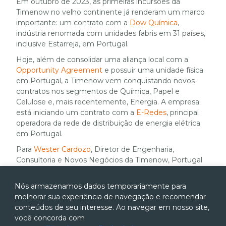
Em outubro de 2023, as primeiras incursões da
Timenow no velho continente já renderam um marco
importante: um contrato com a
Dow Química
,
indústria renomada com unidades fabris em 31 países,
inclusive Estarreja, em Portugal.
Hoje, além de consolidar uma aliança local com a
Opportunity Agreement
e possuir uma unidade física
em Portugal, a Timenow vem conquistando novos
contratos nos segmentos de Química, Papel e
Celulose e, mais recentemente, Energia. A empresa
está iniciando um contrato com a
E-Redes
, principal
operadora da rede de distribuição de energia elétrica
em Portugal.
Para
Wester Cardozo
, Diretor de Engenharia,
Consultoria e Novos Negócios da Timenow, Portugal
não apenas oferece uma localização privilegiada para
acessar mercados-chave da Europa, como também
Nós armazenamos dados temporariamente para
proporciona um ambiente econômico e tecnológico
melhorar sua experiência de navegação e recomendar
propício. “A partir desta unidade, conseguimos atender
conteúdos de seu interesse. Ao navegar em nosso site,
aos clientes com mais agilidade e oferecer soluções
você concorda com
personalizadas que aumentam a eficiência dos