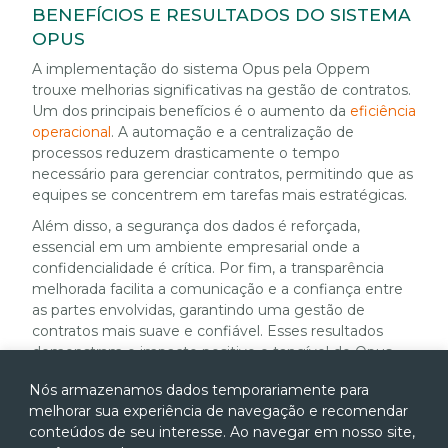
BENEFÍCIOS E RESULTADOS DO SISTEMA
OPUS
A implementação do sistema Opus pela Oppem
trouxe melhorias significativas na gestão de contratos.
Um dos principais benefícios é o aumento da
eficiência
operacional
. A automação e a centralização de
processos reduzem drasticamente o tempo
necessário para gerenciar contratos, permitindo que as
equipes se concentrem em tarefas mais estratégicas.
Além disso, a segurança dos dados é reforçada,
essencial em um ambiente empresarial onde a
confidencialidade é crítica. Por fim, a transparência
melhorada facilita a comunicação e a confiança entre
as partes envolvidas, garantindo uma gestão de
contratos mais suave e confiável. Esses resultados
demonstram o impacto positivo e tangível do Opus
nas operações corporativas.
Nós armazenamos dados temporariamente para
TECNOLOGIA DA GESTÃO DE GRANDES
melhorar sua experiência de navegação e recomendar
CONTRATOS
conteúdos de seu interesse. Ao navegar em nosso site,