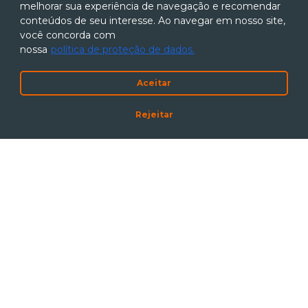
melhorar sua experiência de navegação e recomendar
fale com nosso comercial
conteúdos de seu interesse. Ao navegar em nosso site,
você concorda com
ENTRAR EM CONTATO
nossa
política de proteção de dados.
Aceitar
conheça nossas vagas
Rejeitar
VER VAGAS
Inscreva-se em nossa newsletter
Eu Concordo Em Receber Comunicações.
Ao informar meus dados, estou ciente das
diretrizes da
Política de Privacidade
.