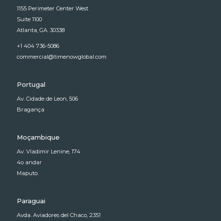
1155 Perimeter Center West
Suite 1100
Atlanta, GA. 30338
+1 404 736-5086
commercial@timenowglobal.com
Portugal
Av. Cidade de Leon, 506
Bragança
Moçambique
Av. Vladimir Lenine, 174
4o andar
Maputo.
Paraguai
Avda. Aviadores del Chaco, 2351