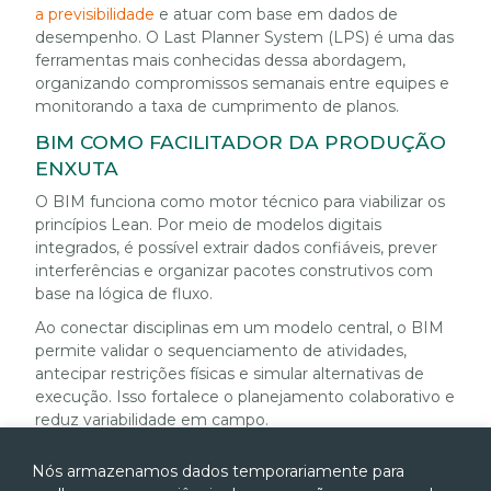
a previsibilidade
e atuar com base em dados de
desempenho. O Last Planner System (LPS) é uma das
ferramentas mais conhecidas dessa abordagem,
organizando compromissos semanais entre equipes e
monitorando a taxa de cumprimento de planos.
BIM COMO FACILITADOR DA PRODUÇÃO
ENXUTA
O BIM funciona como motor técnico para viabilizar os
princípios Lean. Por meio de modelos digitais
integrados, é possível extrair dados confiáveis, prever
interferências e organizar pacotes construtivos com
base na lógica de fluxo.
Ao conectar disciplinas em um modelo central, o BIM
permite validar o sequenciamento de atividades,
antecipar restrições físicas e simular alternativas de
execução. Isso fortalece o planejamento colaborativo e
reduz variabilidade em campo.
O uso de BIM 4D, por exemplo, permite associar o
Nós armazenamos dados temporariamente para
modelo tridimensional ao cronograma executivo. Com