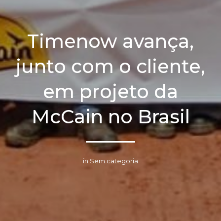
Timenow avança,
junto com o cliente,
em projeto da
McCain no Brasil
in Sem categoria