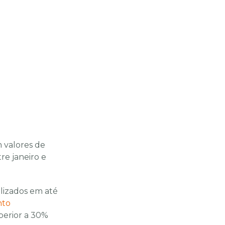
m valores de
re janeiro e
alizados em até
nto
perior a 30%