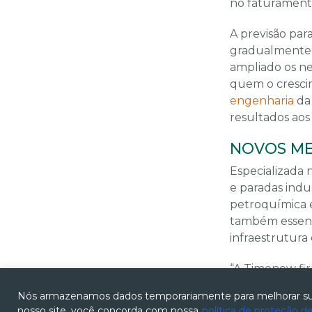
no faturamento
A previsão par
gradualmente 
ampliado os ne
quem o cresci
engenharia
da
resultados aos 
NOVOS ME
Especializada 
e paradas indus
petroquímica e
também essenc
infraestrutura 
“A Timenow fi
Chlorum Solu
Nós armazenamos dados temporariamente para melhorar sua
crescimento no
nosso site, você concorda com nossa
política de proteção d