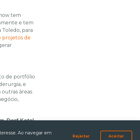
menow tem
camente e tem
a Toledo, para
 projetos de
gerar
o de portfólio
derurgia, e
 outras áreas
egócio,
em
,
Dorf Ketal
,
ra esse
teresse. Ao navegar em
ting e Vendas.
Rejeitar
Aceitar