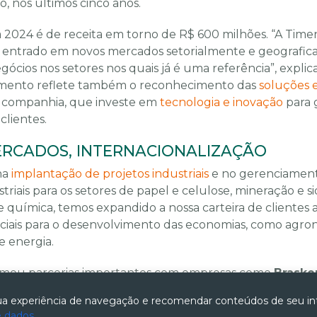
, nos últimos cinco anos.
a 2024 é de receita em torno de R$ 600 milhões. “A Ti
entrado em novos mercados setorialmente e geografi
gócios nos setores nos quais já é uma referência”, explic
mento reflete também o reconhecimento das
soluções e
 companhia, que investe em
tecnologia e inovação
para 
clientes.
RCADOS, INTERNACIONALIZAÇÃO
na
implantação de projetos industriais
e no gerenciament
triais para os setores de papel e celulose, mineração e si
 química, temos expandido a nossa carteira de clientes a
iais para o desenvolvimento das economias, como agron
e energia.
rmou parcerias importantes com empresas como
Brask
tions
,
Vale
e
ArcelorMittal
, que foram fundamentais pa
 experiência de navegação e recomendar conteúdos de seu in
 período”, ressalta
Marcelo Hermann
, Diretor de Marke
e dados.