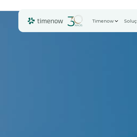
Timenow
Solu