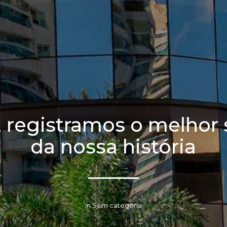
 registramos o melhor
da nossa história
in Sem categoria