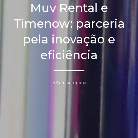
Muv Rental e
Timenow: parceria
pela inovação e
eficiência
in Sem categoria