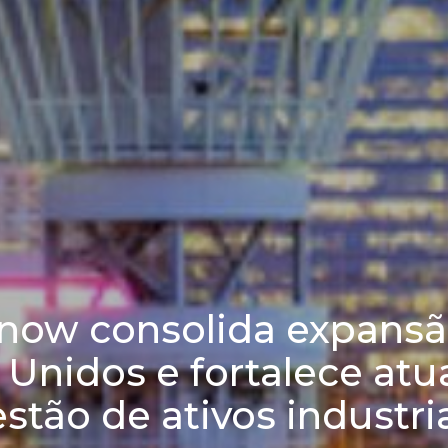
now consolida expansã
 Unidos e fortalece at
stão de ativos industri