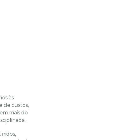
ios às
de de custos,
gem mais do
ciplinada.
Unidos,