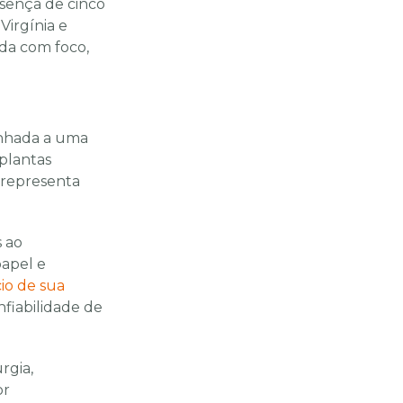
sença de cinco
Virgínia e
ída com foco,
inhada a uma
 plantas
 representa
s ao
papel e
cio de sua
nfiabilidade de
rgia,
or