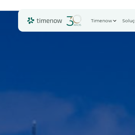
Timenow
Solu