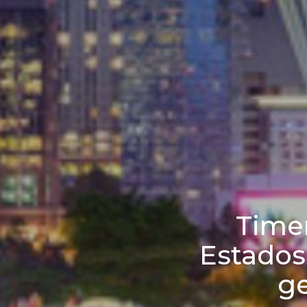
Time
Estados
ge