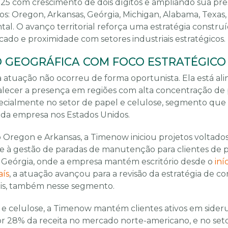
25 com crescimento de dois dígitos e ampliando sua pre
os: Oregon, Arkansas, Geórgia, Michigan, Alabama, Texas, 
ntal. O avanço territorial reforça uma estratégia constru
cado e proximidade com setores industriais estratégicos.
 GEOGRÁFICA COM FOCO ESTRATÉGICO
 atuação não ocorreu de forma oportunista. Ela está al
rtalecer a presença em regiões com alta concentração de
specialmente no setor de papel e celulose, segmento que
 da empresa nos Estados Unidos.
 Oregon e Arkansas, a Timenow iniciou projetos voltado
e à gestão de paradas de manutenção para clientes de 
a Geórgia, onde a empresa mantém escritório desde o
iní
aís
, a atuação avançou para a revisão da estratégia de co
iais, também nesse segmento.
e celulose, a Timenow mantém clientes ativos em sideru
r 28% da receita no mercado norte-americano, e no set