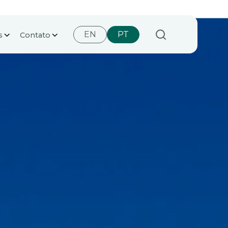
EN
PT
s
Contato