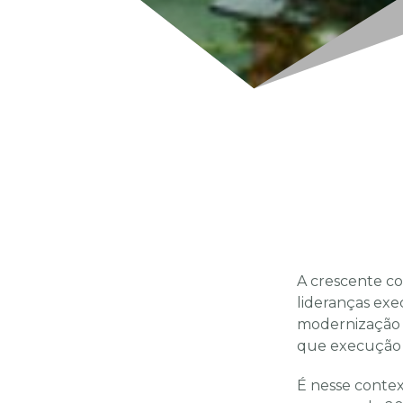
A crescente co
lideranças exec
modernização t
que execução t
É nesse conte