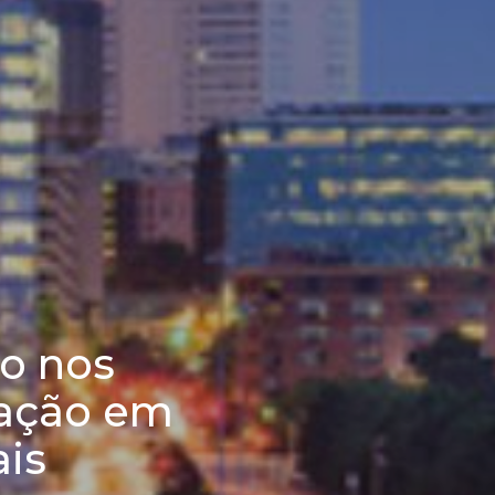
o nos
uação em
ais