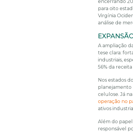
encerrando 20
para oito estad
Virgínia Ocide
análise de mer
EXPANSÃO
A ampliação da
tese clara: fo
industriais, e
56% da receita
Nos estados do
planejamento 
celulose. Já n
operação no p
ativos industr
Além do papel 
responsável po