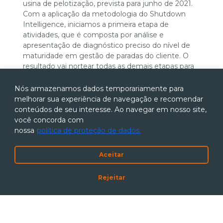
usina de pelotização, prevista para junho de 2021.
Com a aplicação da metodologia do Shutdown
Intelligence, iniciamos a primeira etapa de
atividades, que é composta por análise e
apresentação de diagnóstico preciso do nível de
maturidade em gestão de paradas do cliente. O
resultado vai nortear todas as demais etapas para
o alcance de resultados assertivos e o sucesso da
parada.
Nós armazenamos dados temporariamente para
melhorar sua experiência de navegação e recomendar
Compass Minerals
conteúdos de seu interesse. Ao navegar em nosso site,
Na Compass Minerals, somos responsáveis pela
você concorda com
realização de Assessment da Gestão de Portfólios
nossa
política de proteção de dados.
de Projetos. Por meio dela, nossa equipe faz um
diagnóstico dos processos existentes e
Aceitar
recomenda ações que possam evitar desvios,
além de sugestões de melhorias nos processos.
Rejeitar
O trabalho é dividido em cinco etapas: coleta de
requisitos, diagnóstico, resultados, recomendações
e gerenciamento do portfólio. Cada uma tem suas
particularidades e deve ser cumprida para o